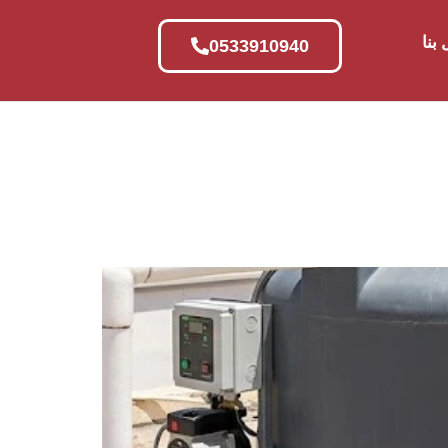
بنا
0533910940