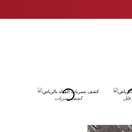
فلل
كشف تسربات