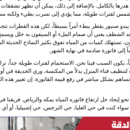
تم هدرها بالكامل. بالإضافة إلى ذلك، يمكن أن تظهر تشقق
لشمس لفترات طويلة، مما يؤدي إلى تسرب بطيء ولكنه مست
 يبدو صنبور يقطر ببطء أمراً بسيطاً، لكن هذه القطرات تتجم
شطف يعني أن صمام الملء أو السيفون به خلل ويسمح بمر
، تستهلك كميات من المياه تفوق بكثير النماذج الحديثة ال
 إلى فاتورة صادمة في نهاية الشهر.
ناً، يكون السبب فينا نحن. الاستحمام لفترات طويلة جداً، ترك
ه لتنظيف فناء المنزل بدلاً من المكنسة، وري الحديقة في 
تساهم بشكل مباشر في رفع قيمة الفاتورة. إن تغيير هذه العا
حو إيجاد حل ارتفاع فاتوره المياه بمكه والرياض. فريقنا
 سواء كنت في حي العليا، حي النرجس، حي إشبيليا، أو أي 