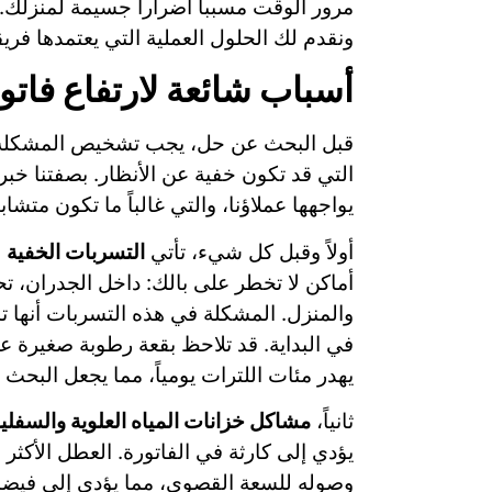
مرور الوقت مسبباً أضراراً جسيمة لمنزلك
ونقدم لك الحلول العملية التي يعتمدها فر
أسباب شائعة لارتفاع فاتو
قبل البحث عن حل، يجب تشخيص المشكلة بدق
التي قد تكون خفية عن الأنظار. بصفتنا خبر
يواجهها عملاؤنا، والتي غالباً ما تكون متش
أولاً وقبل كل شيء، تأتي
التسربات الخفية
ع
أماكن لا تخطر على بالك: داخل الجدران، ت
في البداية. قد تلاحظ بقعة رطوبة صغيرة على
يهدر مئات اللترات يومياً، مما يجعل البحث ع
ثانياً،
مشاكل خزانات المياه العلوية والسفلي
يؤدي إلى كارثة في الفاتورة. العطل الأكثر 
وصوله للسعة القصوى، مما يؤدي إلى فيضا