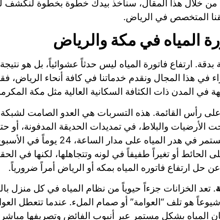
. من خلال هذا المقال، سنأخذ بيدك خطوة بخطوة لنكشف لك 
يقنا المتخصص في الرياض.
رة المياه في مكة والرياض
ة. ارتفاع فاتورة المياه ليس حدثاً عشوائياً، بل هو نتي
اء في هذا المجال ونقدم خدماتنا في كافة أنحاء الرياض، فقد
ابهة في المدن ذات الكثافة السكانية العالية مثل مكة المكرم
لى رأس القائمة. هذه التسربات هي العدو الصامت لشبكة 
حت الأرضيات والبلاط، في تمديدات الحديقة المدفونة، أو ح
والمنزل. المشكلة في هذه التسربات أنها 
 الحائط أو تغيراً طفيفاً في لونه وتتجاهلها، لكنها في ال
ن حل ارتفاع فاتوره المياه بمكه أو الرياض أمراً ضرورياً.
ة
. تعد الخزانات جزءاً حيوياً من نظام المياه في كل منزل ب
شيوعاً هو تلف “العوامة” أو صمام الملء. عندما تتعطل العوا
ن المياه بشكل مستمر عبر أنبوب الفائض وتصريفها مباش