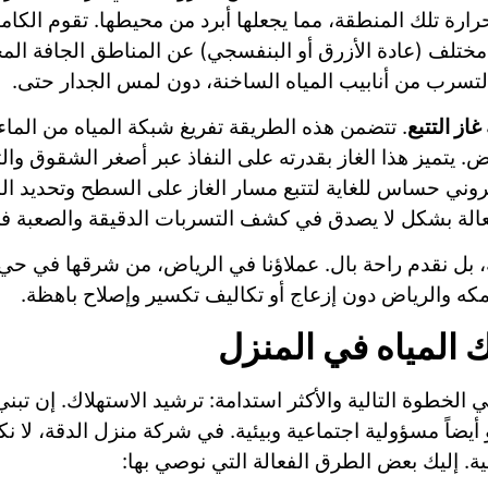
رارة تلك المنطقة، مما يجعلها أبرد من محيطها. تقوم الكام
ختلف (عادة الأزرق أو البنفسجي) عن المناطق الجافة المحي
تسرب من أنابيب المياه الساخنة، دون لمس الجدار حتى.
غاز التتبع
. تتضمن هذه الطريقة تفريغ شبكة المياه من الماء
يتميز هذا الغاز بقدرته على النفاذ عبر أصغر الشقوق والت
روني حساس للغاية لتتبع مسار الغاز على السطح وتحديد ال
الة بشكل لا يصدق في كشف التسربات الدقيقة والصعبة في
، بل نقدم راحة بال. عملاؤنا في الرياض، من شرقها في حي
 بمكه والرياض دون إزعاج أو تكاليف تكسير وإصلاح باهظة.
 المياه في المنزل
 الخطوة التالية والأكثر استدامة: ترشيد الاستهلاك. إن تب
اً مسؤولية اجتماعية وبيئية. في شركة منزل الدقة، لا نكت
بية. إليك بعض الطرق الفعالة التي نوصي بها: