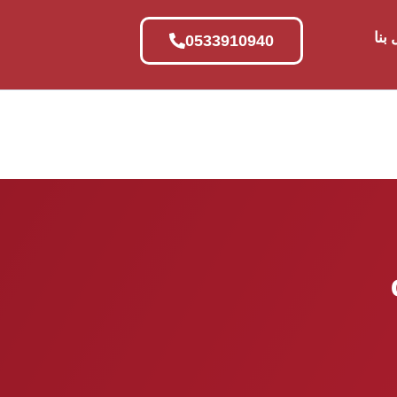
بنا
0533910940