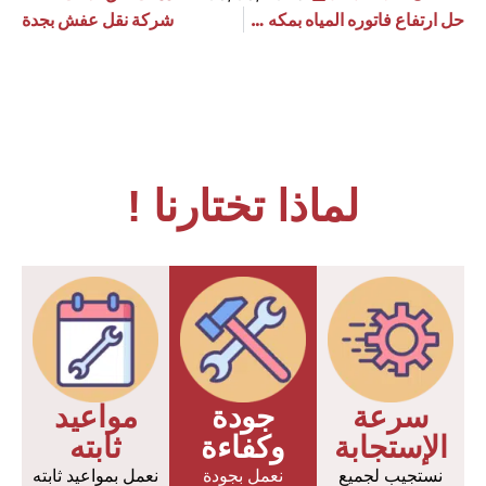
حل ارتفاع فاتوره المياه بمكه 0533910940
شركة نقل عفش بجدة
لماذا تختارنا !
سرعة
جودة
مواعيد
الإستجابة
وكفاءة
ثابته
نستجيب لجميع
نعمل بجودة
نعمل بمواعيد ثابته