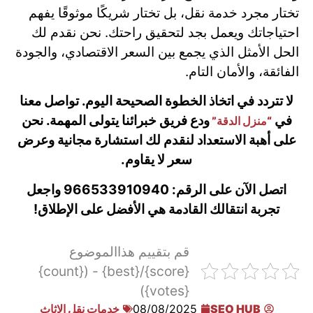
تختار مجرد خدمة نقل، بل تختار شريكًا موثوقًا يفهم
احتياجاتك ويعمل بجد لتحقيق راحتك. نحن نقدم لك
الحل الأمثل الذي يجمع بين السعر الاقتصادي، والجودة
الفائقة، والأمان التام.
لا تتردد في اتخاذ الخطوة الصحيحة اليوم. تواصل معنا
في
ودع فريق خبرائنا يتولى المهمة. نحن
“منزل الدقة”
على أهبة الاستعداد لنقدم لك استشارة مجانية وعرض
سعر لا يقاوم.
اتصل الآن على الرقم: 966533910940 واجعل
تجربة انتقالك القادمة هي الأفضل على الإطلاق!
قم بتقييم هذاالموضوع
{score}/{best} - ({count}
{votes})
SEO HUB
08/08/2025
خدمات نقل الاثاث