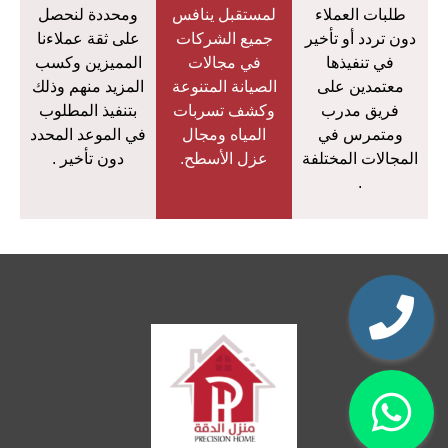
طلبات العملاء
لمستقبل ينافس
ومحددة لنحصل
دون تردد أو تأخير
جميع الشركات
على ثقة عملاءنا
في تنفيذها
في مجالات
المميزين وكسب
معتمدين على
الصيانة المتنوعة
المزيد منهم وذلك
فريق مدرب
وكشف تسربات
بتنفيذ المطلوب
ومتمرس في
المياه ومجال
في الموعد المحدد
المجالات المختلفة
عزل الأسطح.
دون تأخير .
.